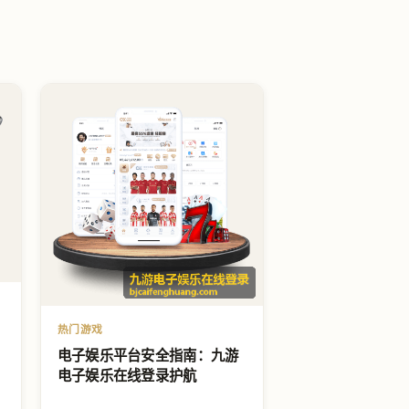
热门游戏
电子娱乐平台安全指南：九游
电子娱乐在线登录护航