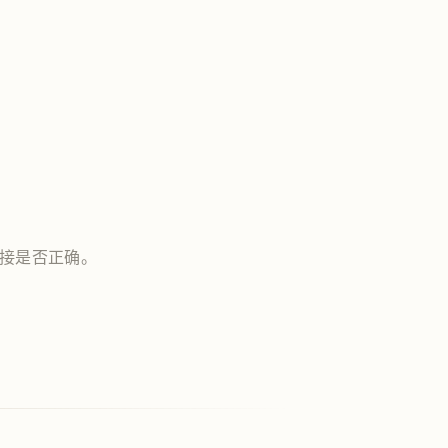
接是否正确。