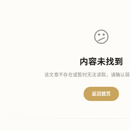
😕
内容未找到
该文章不存在或暂时无法读取，请确认链
返回首页