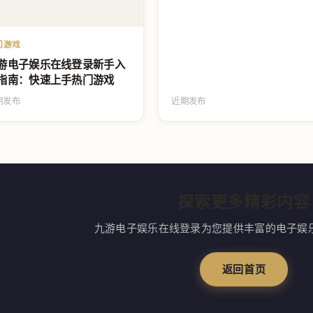
门游戏
游电子娱乐在线登录新手入
指南：快速上手热门游戏
期发布
近期发布
探索更多精彩内容
九游电子娱乐在线登录为您提供丰富的电子娱
返回首页